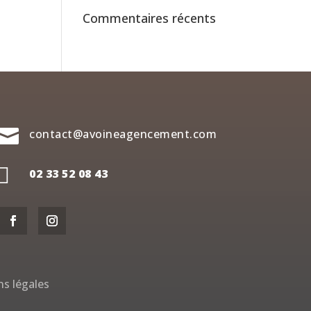
Commentaires récents

contact@avoineagencement.com

02 33 52 08 43
s légales