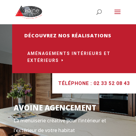
DÉCOUVREZ NOS RÉALISATIONS
AMÉNAGEMENTS INTÉRIEURS ET
EXTÉRIEURS
TÉLÉPHONE : 02 33 52 08 43
AVOINE AGENCEMENT
La menuiserie créative pour l’intérieur et
l’extérieur de votre habitat