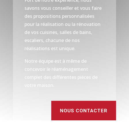
Fort de notre expérience, nous
savons vous conseiller et vous faire
des propositions personnalisées
pour la réalisation ou la rénovation
de vos cuisines, salles de bains,
escaliers, chacune de nos
réalisations est unique.
Notre équipe est à même de
concevoir le réaménagement
complet des différentes pièces de
votre maison.
NOUS CONTACTER