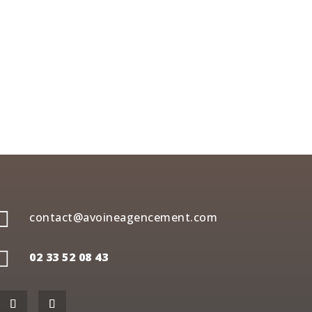

contact@avoineagencement.com

02 33 52 08 43