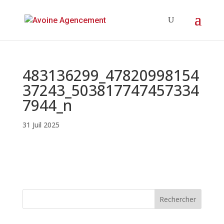
483136299_47820998154
37243_503817747457334
7944_n
31 Juil 2025