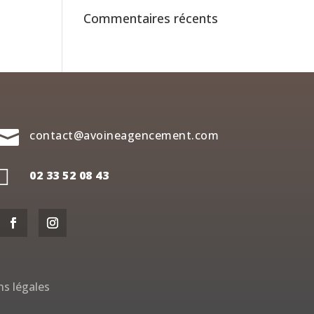
Commentaires récents

contact@avoineagencement.com

02 33 52 08 43
s légales