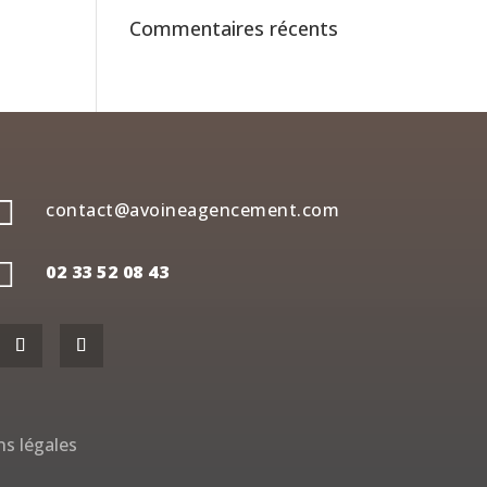
Commentaires récents

contact@avoineagencement.com

02 33 52 08 43
s légales