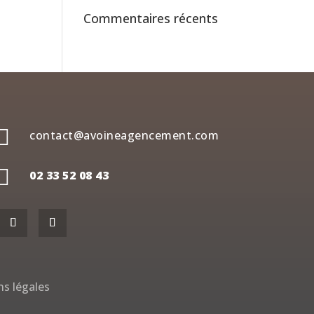
Commentaires récents

contact@avoineagencement.com

02 33 52 08 43
s légales