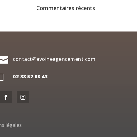
Commentaires récents

contact@avoineagencement.com

02 33 52 08 43
s légales