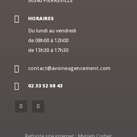
50340 PIERREVILLE

HORAIRES
Du lundi au vendredi
de 08h00 à 12h00
de 13h30 à 17h30

contact@avoineagencement.com

02 33 52 08 43
Refonte site internet :
Myriam Corbet