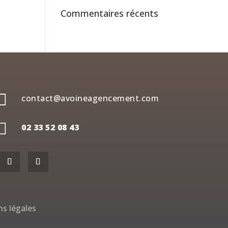
Commentaires récents

contact@avoineagencement.com

02 33 52 08 43
s légales