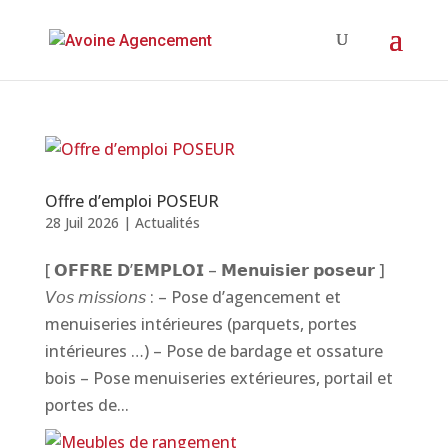
Offre d’emploi POSEUR
28 Juil 2026
|
Actualités
[ 𝗢𝗙𝗙𝗥𝗘 𝗗’𝗘𝗠𝗣𝗟𝗢𝗜 – 𝗠𝗲𝗻𝘂𝗶𝘀𝗶𝗲𝗿 𝗽𝗼𝘀𝗲𝘂𝗿 ]
𝘝𝘰𝘴 𝘮𝘪𝘴𝘴𝘪𝘰𝘯𝘴 : – Pose d’agencement et
menuiseries intérieures (parquets, portes
intérieures …) – Pose de bardage et ossature
bois – Pose menuiseries extérieures, portail et
portes de...